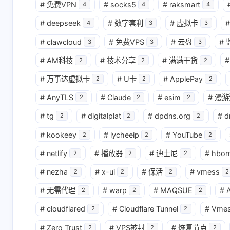
#
免费VPN
#
socks5
#
raksmart
4
4
4
#
deepseek
#
数字套利
#
虚拟卡
#
4
3
3
#
clawcloud
#
免费VPS
#
云盘
#
3
3
3
#
AM科技
#
技术分享
#
满满干货
#
2
2
2
#
万事达虚拟卡
#
U卡
#
ApplePay
2
2
2
#
AnyTLS
#
Claude
#
esim
#
漫游
2
2
2
#
tg
#
digitalplat
#
dpdns.org
#
d
2
2
2
#
kookeey
#
lycheeip
#
YouTube
2
2
2
#
netlify
#
播放器
#
迪士尼
#
hbo
2
2
2
#
nezha
#
x-ui
#
保活
#
vmess
2
2
2
2
#
无需代理
#
warp
#
MAQSUE
#
A
2
2
2
#
cloudflared
#
Cloudflare Tunnel
#
Vme
2
2
#
Zero Trust
#
VPS被封
#
恢复节点
2
2
2