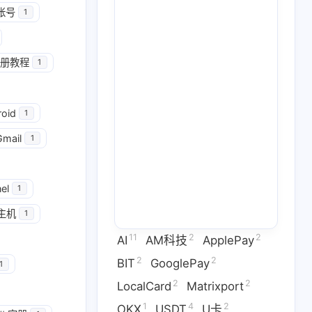
帐号
1
册教程
1
2
2
GooglePay
LocalCard
roid
1
1
26
14
U卡出入金
VPN
ai
Gmail
1
2
1
2
虚拟卡
交易所
券商评测
1
2
1
el
问题
技术分享
拜比特
1
主机
1
2
53
1
干货
科学上网
稳定币
11
2
2
AI
AM科技
ApplePay
3
1
9
拟卡
虚拟货币
订阅
2
2
BIT
GooglePay
1
2
2
LocalCard
Matrixport
六月 2026
五月 2026
1
4
2
OKX
USDT
U卡