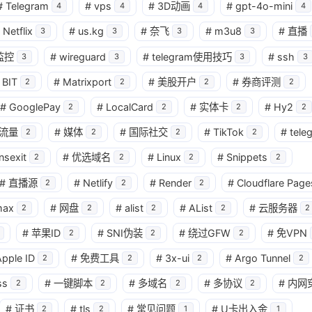
#
Telegram
#
vps
#
3D动画
#
gpt-4o-mini
4
4
4
4
Netflix
#
us.kg
#
奈飞
#
m3u8
#
直播
3
3
3
3
监控
#
wireguard
#
telegram使用技巧
#
ssh
3
3
3
3
BIT
#
Matrixport
#
美股开户
#
券商评测
2
2
2
2
#
GooglePay
#
LocalCard
#
实体卡
#
Hy2
2
2
2
2
流量
#
媒体
#
国际社交
#
TikTok
#
tele
2
2
2
2
nsexit
#
优选域名
#
Linux
#
Snippets
2
2
2
2
#
直播源
#
Netlify
#
Render
#
Cloudflare Page
2
2
2
max
#
网盘
#
alist
#
AList
#
云服务器
2
2
2
2
2
#
苹果ID
#
SNI伪装
#
绕过GFW
#
免VPN
2
2
2
pple ID
#
免费工具
#
3x-ui
#
Argo Tunnel
2
2
2
2
ss
#
一键脚本
#
多域名
#
多协议
#
内网
2
2
2
2
#
证书
#
tls
#
常见问题
#
U卡出入金
2
2
1
1