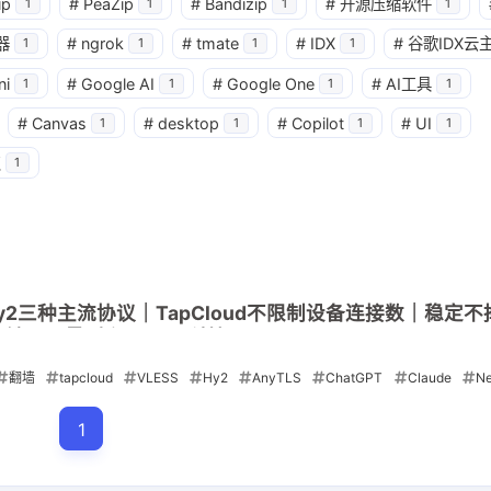
3
1
篇
篇
ip
#
PeaZip
#
Bandizip
#
开源压缩软件
1
1
1
1
器
#
ngrok
#
tmate
#
IDX
#
谷歌IDX云
1
1
1
1
四月 2026
三月 2026
ni
#
Google AI
#
Google One
#
AI工具
1
1
1
1
4
3
篇
篇
#
Canvas
#
desktop
#
Copilot
#
UI
1
1
1
1
点
1
、Hy2三种主流协议｜TapCloud不限制设备连接数｜稳定
飞全解锁🎁限量5折码：AM科技
翻墙
tapcloud
VLESS
Hy2
AnyTLS
ChatGPT
Claude
Ne
1