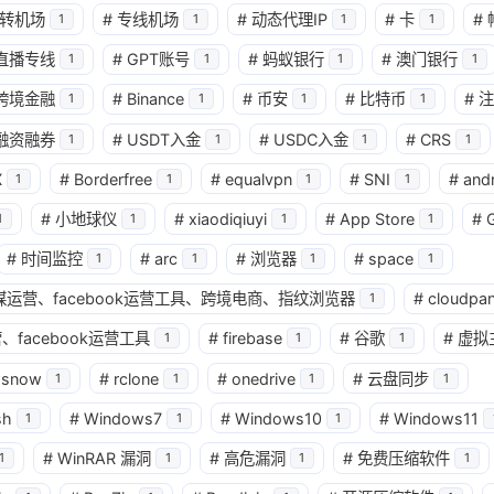
转机场
#
专线机场
#
动态代理IP
#
卡
#
1
1
1
1
兴趣点
直播专线
#
GPT账号
#
蚂蚁银行
#
澳门银行
1
1
1
1
寻找你感兴趣的领域
跨境金融
#
Binance
#
币安
#
比特币
#
注
1
1
1
1
确
融资融券
#
USDT入金
#
USDC入金
#
CRS
1
1
1
1
11
2
2
2
AI
AM科技
ApplePay
BIT
X
#
Borderfree
#
equalvpn
#
SNI
#
and
1
1
1
1
2
1
4
2
Matrixport
OKX
USDT
U卡
#
小地球仪
#
xiaodiqiuyi
#
App Store
#
1
1
1
1
1
25
1
bybit
chatgpt
yika
万事达
#
时间监控
#
arc
#
浏览器
#
space
1
1
1
1
4
12
2
球社媒运营、facebook运营工具、跨境电商、指纹浏览器
#
cloudpan
加密货币
大模型
实体卡
常见
1
、facebook运营工具
#
firebase
#
谷歌
#
虚拟
1
1
1
3
1
11
数字套利
数字货币
机场
满满
wsnow
#
rclone
#
onedrive
#
云盘同步
1
1
1
1
1
2
14
稳定币入金
美股开户
节点
虚
sh
#
Windows7
#
Windows10
#
Windows11
1
1
1
1
1
7
资产配置
金融科技
防失联
#
WinRAR 漏洞
#
高危漏洞
#
免费压缩软件
1
1
1
1
八月 2026
七月 2026