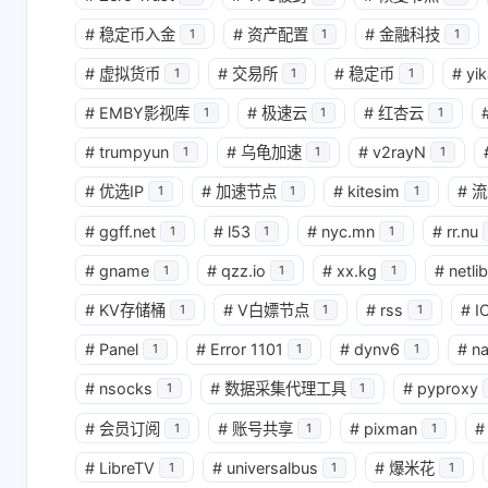
#
稳定币入金
#
资产配置
#
金融科技
1
1
1
#
虚拟货币
#
交易所
#
稳定币
#
yik
1
1
1
#
EMBY影视库
#
极速云
#
红杏云
1
1
1
#
trumpyun
#
乌龟加速
#
v2rayN
1
1
1
#
优选IP
#
加速节点
#
kitesim
#
流
1
1
1
#
ggff.net
#
l53
#
nyc.mn
#
rr.nu
1
1
1
#
gname
#
qzz.io
#
xx.kg
#
netlib
1
1
1
#
KV存储桶
#
V白嫖节点
#
rss
#
I
1
1
1
#
Panel
#
Error 1101
#
dynv6
#
n
1
1
1
#
nsocks
#
数据采集代理工具
#
pyproxy
1
1
#
会员订阅
#
账号共享
#
pixman
#
1
1
1
#
LibreTV
#
universalbus
#
爆米花
1
1
1