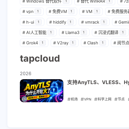
#
Windows 替代软件
#
替代 WinRAR
#
7z
1
1
#
vpn
#
免费VM
#
VM
#
免费服务
1
1
1
#
h-ui
#
hiddify
#
vmrack
#
Gemi
1
1
1
#
AI人工智能
#
Llama3
#
沉浸式翻译
1
1
1
#
Grok4
#
V2ray
#
Clash
#
阅节
1
1
1
tapcloud
2026
支持AnyTLS、VLESS
ChatGPT/TikTok/奈
机场
VPN
科学上网
节点
2026-05-30