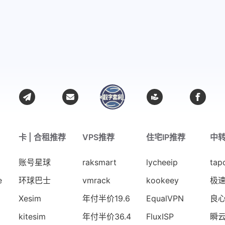
卡 | 合租推荐
VPS推荐
住宅IP推荐
中
账号星球
raksmart
lycheeip
tap
e
环球巴士
vmrack
kookeey
极
Xesim
年付半价19.6
EqualVPN
良
kitesim
年付半价36.4
FluxISP
瞬