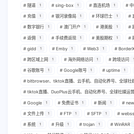
#
隧道
#
sing-box
#
直连机场
#
中
1
1
1
互动
#
充值
#
银河录像局
#
环球巴士
#
1
1
1
最新评论
#
数字银行
#
澳门开户
#
港美股
#
1
1
1
无法获取评论，请确认相关配置是否正
#
返佣
#
手续费返现
#
美股期权
#
1
1
1
#
gidd
#
Emby
#
Web3
#
Border
1
1
1
#
跨区域上网
#
海外网络访问
#
跨境访问
1
1
#
谷歌账号
#
Google账号
#
uptime
1
1
1
#
bitbrowser、tiktok直播、云手机、自动化养号、全
#
tiktok直播、DuoPlus云手机、自动化养号、全球社媒运营
#
Google
#
免费证书
#
新闻
#
ne
1
1
1
#
文件上传
#
FTP
#
SFTP
#
webs
1
1
1
#
系统
#
升级
#
trojan
#
WinRAR
1
1
1