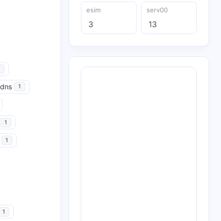
esim
serv00
3
13
udns
1
1
1
1