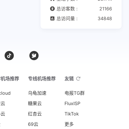
总访客数 :
21166
总访问量 :
34848
转机场推荐
专线机场推荐
友链
cloud
乌龟加速
电报TG群
速云
糖果云
FluxISP
心云
红杏云
TikTok
云
69云
更多