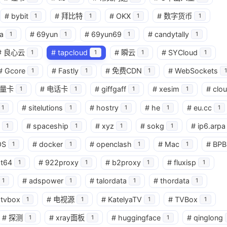
#
bybit
#
拜比特
#
OKX
#
数字货币
1
1
1
1
a
#
69yun
#
69yun69
#
candytally
1
1
1
1
#
良心云
#
tapcloud
#
瞬云
#
SYCloud
1
1
1
1
#
Gcore
#
Fastly
#
免费CDN
#
WebSockets
1
1
1
1
量卡
#
电话卡
#
giffgaff
#
xesim
#
clo
1
1
1
1
#
sitelutions
#
hostry
#
he
#
eu.cc
1
1
1
1
1
#
spaceship
#
xyz
#
sokg
#
ip6.arpa
1
1
1
1
OS
#
docker
#
openclash
#
Mac
#
BPB
1
1
1
1
at64
#
922proxy
#
b2proxy
#
fluxisp
1
1
1
1
#
adspower
#
talordata
#
thordata
1
1
1
1
tvbox
#
电视源
#
KatelyaTV
#
TVBox
1
1
1
1
#
探测
#
xray面板
#
huggingface
#
qinglong
1
1
1