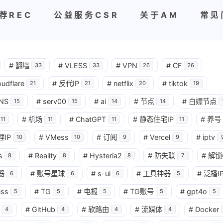
荐REC
公益服务CSR
关于AM
常见
#
翻墙
#
VLESS
#
VPN
#
CF
33
33
26
26
oudflare
#
反代IP
#
netflix
#
tiktok
21
21
20
19
NS
#
serv00
#
ai
#
节点
#
白嫖节点
15
15
14
14
#
机场
#
ChatGPT
#
静态住宅IP
#
养号
11
11
11
11
理IP
#
VMess
#
订阅
#
Vercel
#
iptv
10
10
9
9
s
#
Reality
#
Hysteria2
#
防失联
#
解锁
8
8
8
7
器
#
账号星球
#
s-ui
#
工具神器
#
泛播I
6
6
6
5
ess
#
TG
#
电报
#
TG账号
#
gpt4o
5
5
5
5
5
#
GitHub
#
软路由
#
流媒体
#
Docker
4
4
4
4