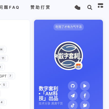
问题FAQ
赞助打赏
吃饱了才有力气干活
14
11
9
GPT
7
P
5
数字套利
•「AM科
技」出品
4
技术分享 满满干货