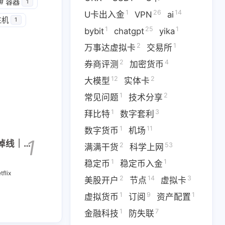
1
14
篇
篇
#
容器
1
1
26
14
U卡出入金
VPN
ai
主机
1
1
25
1
二月 2026
一月 2026
bybit
chatgpt
yika
1
3
篇
篇
2
1
万事达虚拟卡
交易所
2
4
券商评测
加密货币
12
2
大模型
实体卡
1
2
常见问题
技术分享
1
3
拜比特
数字套利
1
11
数字货币
机场
1
不掉线｜
2
53
满满干货
科学上网
1
1
稳定币
稳定币入金
tflix
2
14
3
美股开户
节点
虚拟卡
1
9
1
虚拟货币
订阅
资产配置
1
7
金融科技
防失联